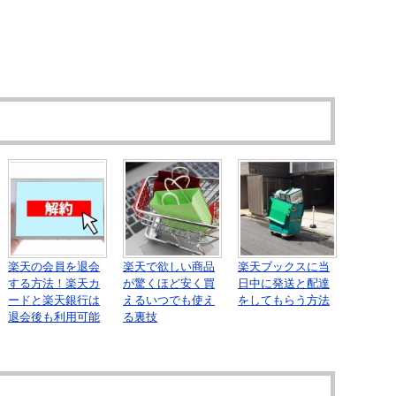
楽天の会員を退会
楽天で欲しい商品
楽天ブックスに当
する方法！楽天カ
が驚くほど安く買
日中に発送と配達
ードと楽天銀行は
えるいつでも使え
をしてもらう方法
退会後も利用可能
る裏技