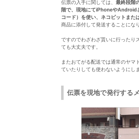
伝票の入手に関しては、
最終段階
階で、現地にてiPhoneやAndr
コード）を使い、ネコピットまたは
商品に添付して発送することにな
ですのでわざわざ貰いに行ったり
ても大丈夫です。
またおてがる配送では通常のヤマ
ていたりしても使わないようにし
伝票を現地で発行する