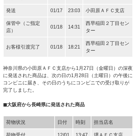
発送
01/17
23:03
小田原ＡＦＣ支店
保管中（ご指定
西早稲田２丁目セン
01/18
14:31
店）
ター
西早稲田２丁目セン
お客様引渡完了
01/18
18:21
ター
神奈川県の小田原ＡＦＣ支店から1月27日（金曜日）の深夜
に発送された商品は、次の日の1月28日（土曜日）の午後に
コンビニに届き、その日のうちにコンビニでの受け取りが
完了しました。
◼︎大阪府から長崎県に発送された商品
荷物状況
日付
時刻
担当店名
荷物受付
12/01
13:47
堺ＡＦＣ支店