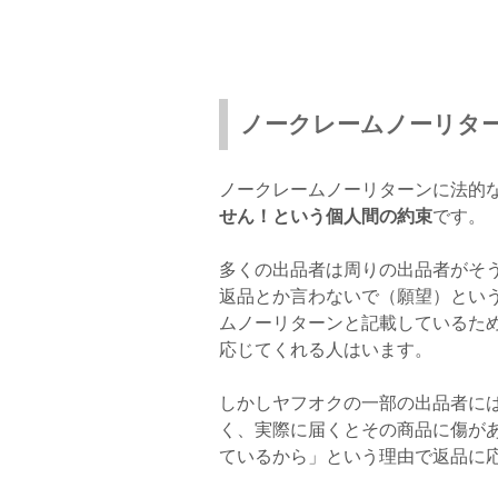
ノークレームノーリタ
ノークレームノーリターンに法的
せん！という個人間の約束
です。
多くの出品者は周りの出品者がそ
返品とか言わないで（願望）とい
ムノーリターンと記載しているた
応じてくれる人はいます。
しかしヤフオクの一部の出品者に
く、実際に届くとその商品に傷が
ているから」という理由で返品に