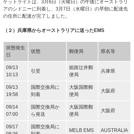
ケットライトは、3月6日（火曜日）の午後にオーストラリ
アのシドニーに到着し、3月7日（水曜日）の早朝に配達先
の住所に配達が完了しました。
（２）兵庫県からオーストラリアに送ったEMS
状態発生
状態
郵便局
県名等
日
09/13
姫路辻井郵
引受
兵庫県
10:13
便局
09/13
国際交換局に
大阪国際郵
大阪府
19:58
到着
便局
09/14
国際交換局か
大阪国際郵
大阪府
07:00
ら発送
便局
09/17
国際交換局に
MELB EMS
AUSTRALIA
08:26
到着