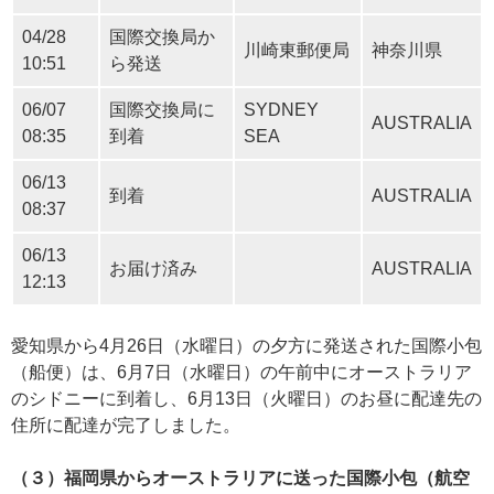
04/28
国際交換局か
川崎東郵便局
神奈川県
10:51
ら発送
06/07
国際交換局に
SYDNEY
AUSTRALIA
08:35
到着
SEA
06/13
到着
AUSTRALIA
08:37
06/13
お届け済み
AUSTRALIA
12:13
愛知県から4月26日（水曜日）の夕方に発送された国際小包
（船便）は、6月7日（水曜日）の午前中にオーストラリア
のシドニーに到着し、6月13日（火曜日）のお昼に配達先の
住所に配達が完了しました。
（３）福岡県からオーストラリアに送った国際小包（航空