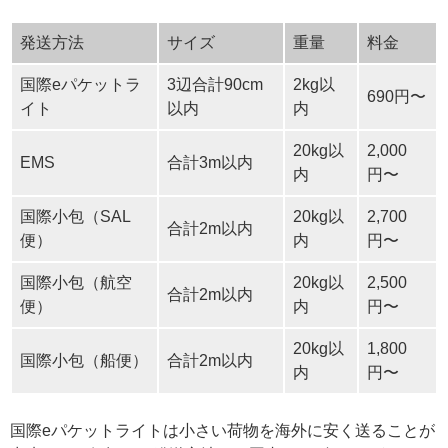
発送方法
サイズ
重量
料金
国際eパケットラ
3辺合計90cm
2kg以
690円〜
イト
以内
内
20kg以
2,000
EMS
合計3m以内
内
円〜
国際小包（SAL
20kg以
2,700
合計2m以内
便）
内
円〜
国際小包（航空
20kg以
2,500
合計2m以内
便）
内
円〜
20kg以
1,800
国際小包（船便）
合計2m以内
内
円〜
国際eパケットライトは小さい荷物を海外に安く送ることが