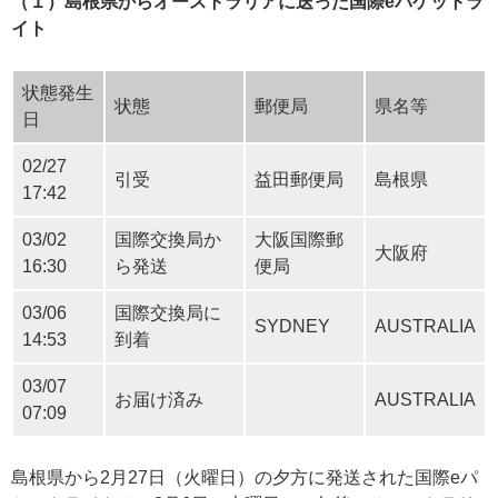
（１）島根県からオーストラリアに送った国際eパケットラ
イト
状態発生
状態
郵便局
県名等
日
02/27
引受
益田郵便局
島根県
17:42
03/02
国際交換局か
大阪国際郵
大阪府
16:30
ら発送
便局
03/06
国際交換局に
SYDNEY
AUSTRALIA
14:53
到着
03/07
お届け済み
AUSTRALIA
07:09
島根県から2月27日（火曜日）の夕方に発送された国際eパ