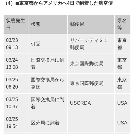
（4）◼︎東京都からアメリカへ4日で到着した航空便
状態発生
県名
状態
郵便局
日
等
03/23
リバーシティ２１
東京
引受
09:13
郵便局
都
03/24
国際交換局に到
東京
東京国際郵便局
13:08
着
都
03/25
国際交換局から
東京
東京国際郵便局
06:20
発送
都
03/25
国際交換局に到
USORDA
USA
10:37
着
03/25
区分局に到着
USA
19:54