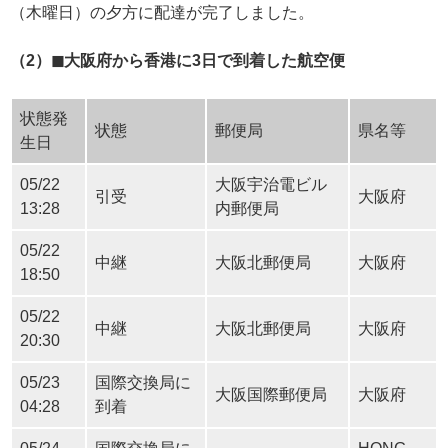
（木曜日）の夕方に配達が完了しました。
（2）◼︎大阪府から香港に3日で到着した航空便
状態発
状態
郵便局
県名等
生日
05/22
大阪宇治電ビル
引受
大阪府
13:28
内郵便局
05/22
中継
大阪北郵便局
大阪府
18:50
05/22
中継
大阪北郵便局
大阪府
20:30
05/23
国際交換局に
大阪国際郵便局
大阪府
04:28
到着