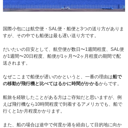
国際小包には航空便・SAL便・船便と3つの送り方がありま
すが、その中でも船便は最も遅い送り方です。
だいたいの目安として、航空便が数日〜1週間程度、SAL便
が1週間〜20日程度、船便が1ヶ月〜2ヶ月程度の期間で配
送されます。
なぜここまで船便が遅いのかというと、一番の理由は
船で
の移動が飛行機と比べてはるかに時間がかかる
からです。
船旅を経験したことがある方はご存知だと思いますが、例
えば飛行機なら10時間程度で到着するアメリカでも、船で
行くと1か月程度かかります。
また、船の場合は途中で何度か港を経由して目的地に向か