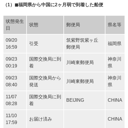
（1）◼︎福岡県から中国に2ヶ月弱で到着した船便
状態発生
状態
郵便局
県名等
日
09/20
筑紫野筑紫ヶ丘
引受
福岡県
16:59
郵便局
09/23
国際交換局に到
神奈川
川崎東郵便局
00:19
着
県
09/23
国際交換局から
神奈川
川崎東郵便局
08:40
発送
県
11/07
国際交換局に到
BEIJING
CHINA
08:28
着
11/10
お届け済み
CHINA
17:59