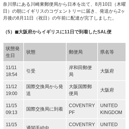
奈川県にある川崎東郵便局から日本を出て、8月10日（木曜
日）の朝にイギリスのコヴェントリーに届き、発送から2ヶ
月後の8月11日（祝日）の午前に配達が完了しました。
（5）◼︎大阪府からイギリスに11日で到着したSAL便
状態発
状態
郵便局
県名等
生日
11/11
岸和田郵便
引受
大阪府
18:54
局
11/12
国際交換局から発
大阪国際郵
大阪府
19:00
送
便局
11/15
COVENTRY
UNITED
国際交換局に到着
09:13
PF
KINGDOM
11/15
COVENTRY
UNITED
通関手続中