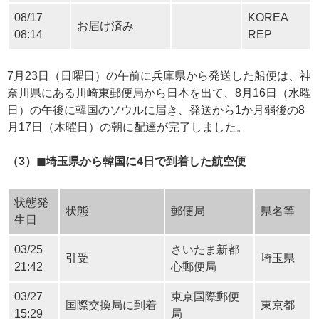
08/17
KOREA
お届け済み
08:14
REP
7月23日（日曜日）の午前に兵庫県から発送した船便は、神
奈川県にある川崎東郵便局から日本を出て、8月16日（水曜
日）の午後に韓国のソウルに届き、発送から1か月弱後の8
月17日（木曜日）の朝に配達が完了しました。
（3）◼︎埼玉県から韓国に4日で到着した航空便
状態発
状態
郵便局
県名等
生日
03/25
さいたま新都
引受
埼玉県
21:42
心郵便局
03/27
東京国際郵便
国際交換局に到着
東京都
15:29
局