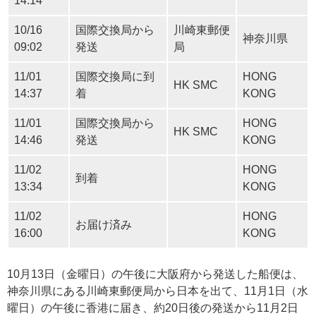
14:14
10/16
国際交換局から
川崎東郵便
神奈川県
09:02
発送
局
11/01
国際交換局に到
HONG
HK SMC
14:37
着
KONG
11/01
国際交換局から
HONG
HK SMC
14:46
発送
KONG
11/02
HONG
到着
13:34
KONG
11/02
HONG
お届け済み
16:00
KONG
10月13日（金曜日）の午後に大阪府から発送した船便は、
神奈川県にある川崎東郵便局から日本を出て、11月1日（水
曜日）の午後に香港に届き、約20日後の発送から11月2日