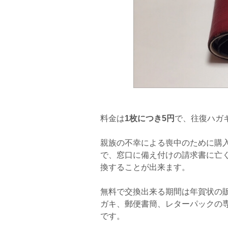
料金は
1枚につき5円
で、往復ハガ
親族の不幸による喪中のために購
で、窓口に備え付けの請求書に亡
換することが出来ます。
無料で交換出来る期間は年賀状の
ガキ、郵便書簡、レターパックの
です。