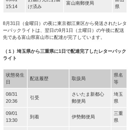
富山南郵便局
15:14
け済み
県
8月31日（金曜日）の夜に東京都江東区から発送されたレタ
ーパックライトは、翌日の9月1日（土曜日）の午後に配送
先である富山県富山市に配達が完了しています。
（１）埼玉県から三重県に1日で配達完了したレターパック
ライト
状態発生
県名
配送履歴
取扱局
日
等
08/31
さいたま新都心
埼玉
引受
20:36
郵便局
県
09/01
三重
到着
伊勢郵便局
13:30
県