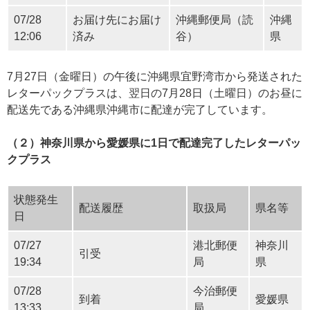
07/28
お届け先にお届け
沖縄郵便局（読
沖縄
12:06
済み
谷）
県
7月27日（金曜日）の午後に沖縄県宜野湾市から発送された
レターパックプラスは、翌日の7月28日（土曜日）のお昼に
配送先である沖縄県沖縄市に配達が完了しています。
（２）神奈川県から愛媛県に1日で配達完了したレターパッ
クプラス
状態発生
配送履歴
取扱局
県名等
日
07/27
港北郵便
神奈川
引受
19:34
局
県
07/28
今治郵便
到着
愛媛県
13:33
局