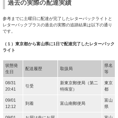
過去の実際の配達実績
参考までに土曜日に配達が完了したレターパックライトと
レターパックプラスの過去の実際の追跡結果は以下の通り
です。
（１）東京都から富山県に1日で配達完了したレターパック
ライト
状態発
県名
配送履歴
取扱局
生日
等
08/31
新東京郵便局（第二
東京
引受
20:41
特殊室）
都
09/01
富山
到着
富山南郵便局
12:12
県
09/01
お届け先にお届
富山