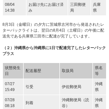
08/04
お届け先にお届け済
三田郵便
兵庫
14:38
み
局
県
8月3日（金曜日）の夕方に茨城県古河市から発送されたレ
ターパックライトは、翌日の8月4日（土曜日）の午後に配
送先である兵庫県三田市に配達が完了しています。
（２）沖縄県から沖縄県に1日で配達完了したレターパック
プラス
状態発生
県名
配送履歴
取扱局
日
等
07/27
沖縄
引受
伊佐郵便局
15:49
県
07/28
沖縄郵便局（読
沖縄
到着
08:18
谷）
県