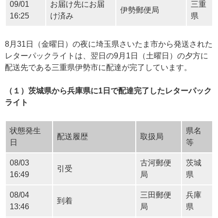
09/01
お届け先にお届
三重
伊勢郵便局
16:25
け済み
県
8月31日（金曜日）の夜に埼玉県さいたま市から発送された
レターパックライトは、翌日の9月1日（土曜日）の夕方に
配送先である三重県伊勢市に配達が完了しています。
（１）茨城県から兵庫県に1日で配達完了したレターパック
ライト
状態発生
県名
配送履歴
取扱局
日
等
08/03
古河郵便
茨城
引受
16:49
局
県
08/04
三田郵便
兵庫
到着
13:46
局
県