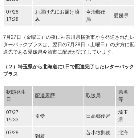
07/28
お届け先にお届け済
今治郵便
愛媛県
17:28
み
局
7月27日（金曜日）の夜に神奈川県横浜市から発送されたレ
ターパックプラスは、翌日の7月28日（土曜日）の夕方に配
送先である愛媛県今治市に配達が完了しています。
（２）埼玉県から北海道に1日で配達完了したレターパック
プラス
状態発生
県名
配送履歴
取扱局
日
等
07/27
埼玉
引受
日高郵便局
15:33
県
07/28
苫小牧郵便
北海
到着