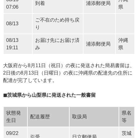
到着
浦添郵便局
07:06
県
ご不在のため持ち戻
08/13
り
08/13
お届け先にお届け済
沖縄
浦添郵便局
19:11
み
県
大阪府から8月11日（祝日）の夜に発送された簡易書留は、
2日後の8月13日（日曜日）の夜に沖縄県の配達先の住所に
配達が完了しています。
◼︎茨城県から山梨県に発送された一般書留
状態発
県名
配送履歴
取扱局
生日
等
09/22
茨城
引受
日立郵便局