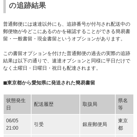
の追跡結果
普通郵便には速達以外にも、追跡番号が付与され配送中の
郵便物が今どこにあるのかを確認することができる簡易書
留・一般書留・現金書留というオプションがあります。
この書留オプションを付けた普通郵便の過去の実際の追跡
結果は以下の通りで、速達オプションと同様に平日だけで
なく土曜日・日曜日・祝日も配達されます。
◼︎東京都から愛知県に発送された簡易書留
状態発生
県名
配送履歴
取扱局
日
等
06/05
東京
引受
銀座郵便局
21:00
都