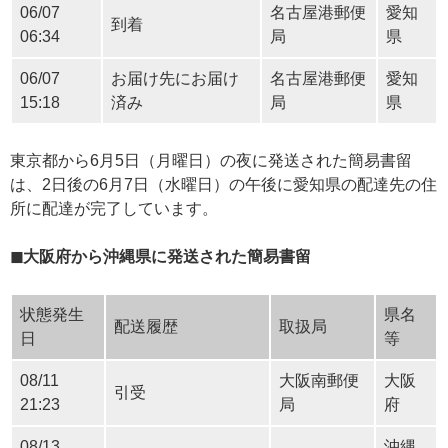
06/07
名古屋港郵便
愛知
到着
06:34
局
県
06/07
お届け先にお届け
名古屋港郵便
愛知
15:18
済み
局
県
東京都から6月5日（月曜日）の夜に発送された簡易書留
は、2日後の6月7日（水曜日）の午後に愛知県の配達先の住
所に配達が完了しています。
◼︎大阪府から沖縄県に発送された簡易書留
状態発生
県名
配送履歴
取扱局
日
等
08/11
大阪南郵便
大阪
引受
21:23
局
府
08/13
沖縄