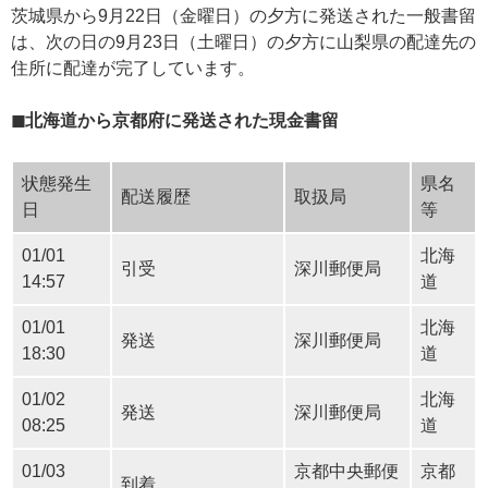
茨城県から9月22日（金曜日）の夕方に発送された一般書留
は、次の日の9月23日（土曜日）の夕方に山梨県の配達先の
住所に配達が完了しています。
◼︎北海道から京都府に発送された現金書留
状態発生
県名
配送履歴
取扱局
日
等
01/01
北海
引受
深川郵便局
14:57
道
01/01
北海
発送
深川郵便局
18:30
道
01/02
北海
発送
深川郵便局
08:25
道
01/03
京都中央郵便
京都
到着