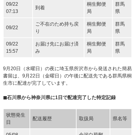
09/22
桐生郵便
群馬
到着
07:13
局
県
ご不在のため持ち戻
桐生郵便
群馬
09/22
り
局
県
09/22
お届け先にお届け済
桐生郵便
群馬
15:57
み
局
県
9月20日（水曜日）の夜に埼玉県所沢市から発送された簡易
書留は、9月22日（金曜日）の午後に配送先である群馬県桐
生市に配達が完了しています。
◼石川県から神奈川県に1日で配達完了した特定記録
状態発生
配送履歴
取扱局
県名等
日
05/08
金沢白菊郵