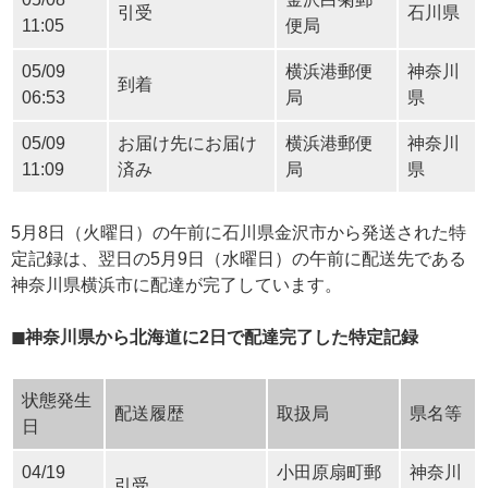
引受
石川県
11:05
便局
05/09
横浜港郵便
神奈川
到着
06:53
局
県
05/09
お届け先にお届け
横浜港郵便
神奈川
11:09
済み
局
県
5月8日（火曜日）の午前に石川県金沢市から発送された特
定記録は、翌日の5月9日（水曜日）の午前に配送先である
神奈川県横浜市に配達が完了しています。
◼神奈川県から北海道に2日で配達完了した特定記録
状態発生
配送履歴
取扱局
県名等
日
04/19
小田原扇町郵
神奈川
引受