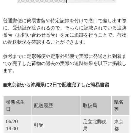
普通郵便に簡易書留や特定記録を付けて窓口で差し出す際
に、受領証が渡されるので、そちらに記載されている追跡
番号（お問い合わせ番号）を元に追跡を行うことで、荷物
の配送状況を確認することができます。
参考までに定形郵便や定形外郵便で実際に発送され到着ま
でが完了した荷物の過去の実際の追跡結果を以下に掲載し
ます。
◼東京都から沖縄県に2日で配達完了した簡易書留
状態発生
県名
配送履歴
取扱局
日
等
06/20
足立北郵便
東京
引受
19:00
局
都