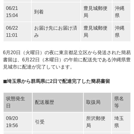
06/21
豊見城郵便
沖縄
到着
15:04
局
県
06/22
お届け先にお届け済
豊見城郵便
沖縄
11:01
み
局
県
6月20日（火曜日）の夜に東京都足立区から発送された簡易
書留は、6月22日（木曜日）の午前に配送先である沖縄県豊
見城市に配達が完了しています。
◼埼玉県から群馬県に2日で配達完了した簡易書留
状態発生
県名
配送履歴
取扱局
日
等
09/20
所沢郵便
埼玉
引受
19:56
局
県