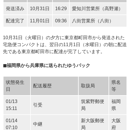
発送済み
10月31日
16:29
愛知川営業所（高野瀬）
配達完了
11月01日
09:36
八街営業所（八街）
10月31日（火曜日）の夕方に東京都町田市から発送された
宅急便コンパクトは、翌日の11月1日（水曜日）の朝に配送
先である東京都町田市に配達が完了しています。
◼福岡県から兵庫県に送られたゆうパック
状態発生
県名
配送履歴
取扱局
日
等
01/13
筑紫野郵便
福岡
引受
15:11
局
県
01/14
新大阪郵便
大阪
中継
07:10
局
府