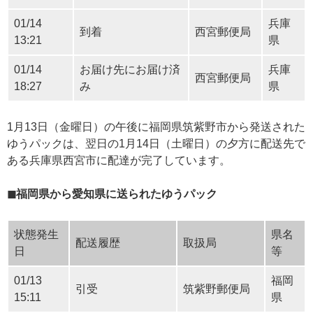
01/14
兵庫
到着
西宮郵便局
13:21
県
01/14
お届け先にお届け済
兵庫
西宮郵便局
18:27
み
県
1月13日（金曜日）の午後に福岡県筑紫野市から発送された
ゆうパックは、翌日の1月14日（土曜日）の夕方に配送先で
ある兵庫県西宮市に配達が完了しています。
◼福岡県から愛知県に送られたゆうパック
状態発生
県名
配送履歴
取扱局
日
等
01/13
福岡
引受
筑紫野郵便局
15:11
県