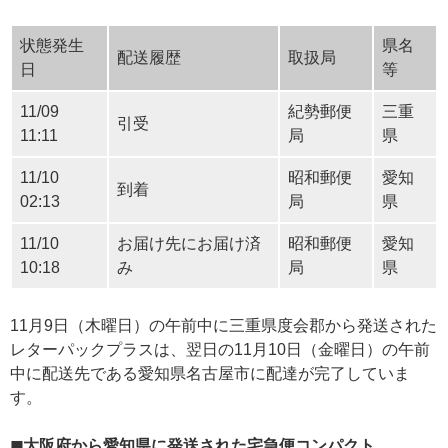
状態発生
県名
配送履歴
取扱局
日
等
11/09
紀勢郵便
三重
引受
11:11
局
県
11/10
昭和郵便
愛知
到着
02:13
局
県
11/10
お届け先にお届け済
昭和郵便
愛知
10:18
み
局
県
11月9日（木曜日）の午前中に三重県度会郡から発送された
レターパックプラスは、翌日の11月10日（金曜日）の午前
中に配送先である愛知県名古屋市に配達が完了していま
す。
◼大阪府から愛知県に発送された宅急便コンパクト