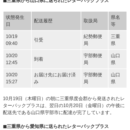
◼三重県から山口県に送られたレターパックプラス
状態発生
県名
配送履歴
取扱局
日
等
10/19
紀勢郵便
三重
引受
09:40
局
県
10/20
宇部郵便
山口
到着
12:45
局
県
10/20
お届け先にお届け済
宇部郵便
山口
15:27
み
局
県
10月19日（木曜日）の朝に三重県度会郡から発送されたレ
ターパックプラスは、翌日の10月20日（金曜日）の午後に
配送先である山口県宇部市に配達が完了しています。
◼三重県から愛知県に送られたレターパックプラス