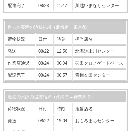
配達完了
08/23
11:47
川越いまなりセンター
過去の実際の追跡結果（北海道→東京都）
荷物状況
日付
時刻
担当店名
発送
08/22
12:56
北海道上川センター
作業店通過
08/24
00:04
羽田クロノゲートベース
配達完了
08/24
08:57
青梅友田センター
過去の実際の追跡結果（沖縄県→神奈川県）
荷物状況
日付
時刻
担当店名
発送
08/22
19:04
おもろまちセンター