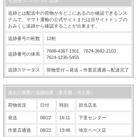
宅急便コンパクトの追跡
追跡とは配送中の荷物が今どこにあるのか確認できるシス
テムで、ヤマト運輸の公式サイトまたは当サイトトップの
おみくじ追跡から確認することが出来ます。
追跡番号の桁数
12桁
7688-4367-1901、7624-3682-2103、
追跡番号の体系
7624-1236-5455
追跡ステータス
荷物受付→発送→作業店通過→配達完了
過去の実際の追跡結果（東京都→埼玉県）
荷物状況
日付
時刻
担当店名
発送
08/22
16:11
下里センター
作業店通過
08/22
19:48
埼京ベース店