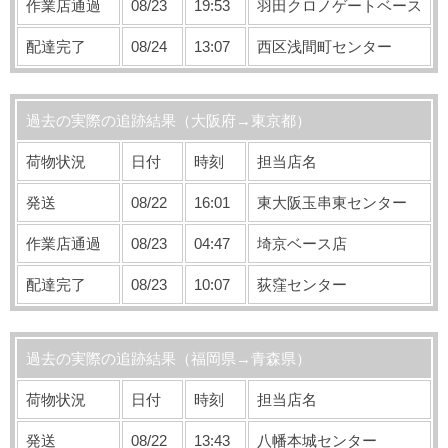
作業店通過
08/23
19:53
羽田クロノゲートベース
配達完了
08/24
13:07
西区浅間町センター
過去の実際の追跡結果（大阪府→東京都）
荷物状況
日付
時刻
担当店名
発送
08/22
16:01
東大阪玉串東センター
作業店通過
08/23
04:47
埼京ベース店
配達完了
08/23
10:07
荻窪センター
過去の実際の追跡結果（福岡県→青森県）
荷物状況
日付
時刻
担当店名
発送
08/22
13:43
八幡本城センター