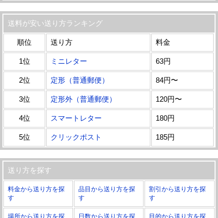
送料が安い送り方ランキング
順位
送り方
料金
1位
ミニレター
63円
2位
定形（普通郵便）
84円〜
3位
定形外（普通郵便）
120円〜
4位
スマートレター
180円
5位
クリックポスト
185円
送り方を探す
料金から送り方を探
品目から送り方を探
割引から送り方を探
す
す
す
場所から送り方を探
日数から送り方を探
目的から送り方を探