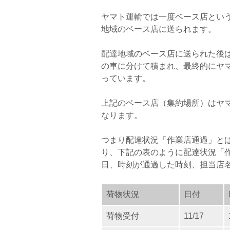
ヤマト運輸では一度ベース店とい
地域のベース店に送られます。
配達地域のベース店に送られた後
の車に分けて積まれ、最終的にヤ
っています。
上記のベース店（集約場所）はヤ
なります。
つまり配達状況「作業店通過」と
り、下記の表のように配達状況「
日、時刻が通過した時刻、担当店
荷物状況
日付
荷物受付
11/17