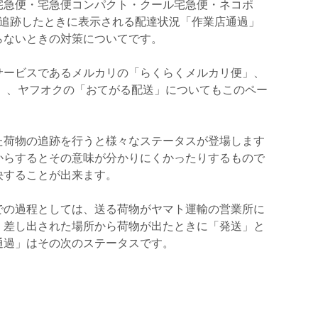
宅急便・宅急便コンパクト・クール宅急便・ネコポ
ら追跡したときに表示される配達状況「作業店通過」
らないときの対策についてです。
サービスであるメルカリの「らくらくメルカリ便」、
ク」、ヤフオクの「おてがる配送」についてもこのペー
た荷物の追跡を行うと様々なステータスが登場します
からするとその意味が分かりにくかったりするもので
決することが出来ます。
での過程としては、送る荷物がヤマト運輸の営業所に
、差し出された場所から荷物が出たときに「発送」と
通過」はその次のステータスです。