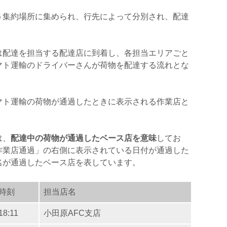
う集約場所に集められ、行先によって分別され、配達
は配達を担当する配達店に到着し、各担当エリアごと
マト運輸のドライバーさんが荷物を配達する流れとな
マト運輸の荷物が通過したときに表示される作業店と
は、
配達中の荷物が通過したベース店を意味
してお
作業店通過」の右側に表示されている日付が通過した
名が通過したベース店を表しています。
時刻
担当店名
18:11
小田原AFC支店