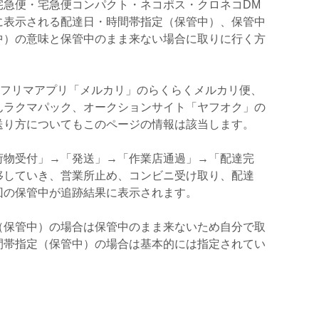
宅急便・宅急便コンパクト・ネコポス・クロネコDM
に表示される配達日・時間帯指定（保管中）、保管中
中）の意味と保管中のまま来ない場合に取りに行く方
ん、フリマアプリ「メルカリ」のらくらくメルカリ便、
んラクマパック、オークションサイト「ヤフオク」の
送り方についてもこのページの情報は該当します。
荷物受付」→「発送」→「作業店通過」→「配達完
移していき、営業所止め、コンビニ受け取り、配達
回の保管中が追跡結果に表示されます。
（保管中）の場合は保管中のまま来ないため自分で取
間帯指定（保管中）の場合は基本的には指定されてい