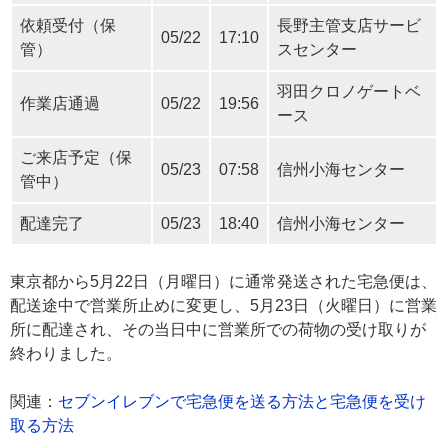
依頼受付（保
長野主管支店サービ
05/22
17:10
管）
スセンター
羽田クロノゲートベ
作業店通過
05/22
19:56
ース
ご来店予定（保
05/23
07:58
信州小海センター
管中）
配達完了
05/23
18:40
信州小海センター
東京都から5月22日（月曜日）に通常発送された宅急便は、
配送途中で営業所止めに変更し、5月23日（火曜日）に営業
所に配達され、その当日中に営業所での荷物の受け取りが
終わりました。
関連：
セブンイレブンで宅急便を送る方法と宅急便を受け
取る方法